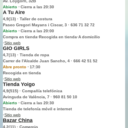
Av. Loygorri, 32B
Abierto
Cierra a las 20:30
⋅
A Tu Aire
4,9(13) · Taller de costura
Paseo Gregori Mayans i Ciscar, 3 · 636 71 32 72
Abierto
Cierra a las 20:00
⋅
Compra en tienda·Recogida en tienda·A domicilio
·
Sitio web
GIO GIRLS
4,7(13) · Tienda de ropa
Carrer de l'Alcalde Juan Sancho, 4 · 666 42 51 52
Abre pronto
17:30
⋅
Recogida en tienda
·
Sitio web
Tienda Yoigo
4,9(515) · Compañía telefónica
Avinguda de València, 7 · 960 81 50 10
Abierto
Cierra a las 20:30
⋅
Tienda de telefonía móvil e internet
·
Sitio web
Bazar China
4,2(11) · Comercio