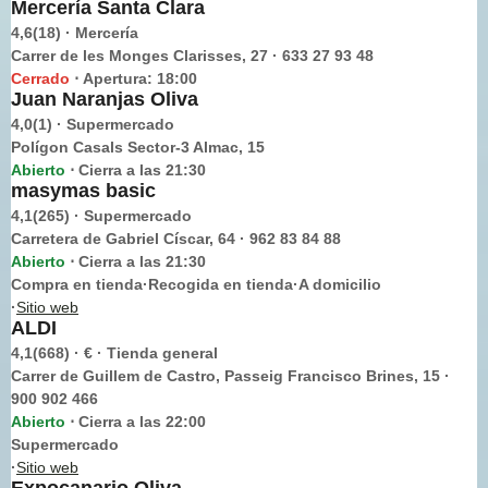
Mercería Santa Clara
4,6(18) · Mercería
Carrer de les Monges Clarisses, 27 · 633 27 93 48
Cerrado
Apertura: 18:00
⋅
Juan Naranjas Oliva
4,0(1) · Supermercado
Polígon Casals Sector-3 Almac, 15
Abierto
Cierra a las 21:30
⋅
masymas basic
4,1(265) · Supermercado
Carretera de Gabriel Císcar, 64 · 962 83 84 88
Abierto
Cierra a las 21:30
⋅
Compra en tienda·Recogida en tienda·A domicilio
·
Sitio web
ALDI
4,1(668) · € · Tienda general
Carrer de Guillem de Castro, Passeig Francisco Brines, 15 ·
900 902 466
Abierto
Cierra a las 22:00
⋅
Supermercado
·
Sitio web
Expocanario Oliva