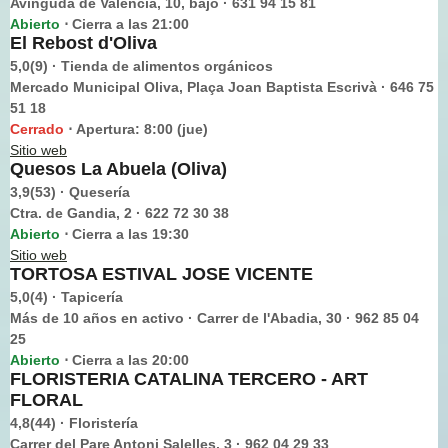
Avinguda de València, 10, bajo · 631 94 15 81
Abierto
Cierra a las 21:00
⋅
El Rebost d'Oliva
5,0(9) · Tienda de alimentos orgánicos
Mercado Municipal Oliva, Plaça Joan Baptista Escrivà · 646 75
51 18
Cerrado
Apertura: 8:00 (jue)
⋅
Sitio web
Quesos La Abuela (Oliva)
3,9(53) · Quesería
Ctra. de Gandia, 2 · 622 72 30 38
Abierto
Cierra a las 19:30
⋅
Sitio web
TORTOSA ESTIVAL JOSE VICENTE
5,0(4) · Tapicería
Más de 10 años en activo · Carrer de l'Abadia, 30 · 962 85 04
25
Abierto
Cierra a las 20:00
⋅
FLORISTERIA CATALINA TERCERO - ART
FLORAL
4,8(44) · Floristería
Carrer del Pare Antoni Salelles, 3 · 962 04 29 33