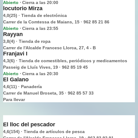
Abierto
Cierra a las 20:00
⋅
locutorio Mirza
4,0(25) · Tienda de electrónica
Carrer de la Comtessa de Maians, 15 · 962 85 21 86
Abierto
Cierra a las 23:55
⋅
Rayyan
3,8(4) · Tienda de ropa
Carrer de l'Alcalde Francesc Llorca, 27, 4 - B
Franjavi I
4,3(6) · Tienda de comestibles, periódicos y medicamentos
Passeig de Lluís Vives, 19 · 962 85 19 45
Abierto
Cierra a las 20:30
⋅
El Galano
4,6(11) · Panadería
Carrer de Manuel Broseta, 35 · 962 85 57 33
Para llevar
El lloc del pescador
4,6(154) · Tienda de artículos de pesca
Carrer de l'Alcalde Francesc Llorca, 19 · 962 83 92 91