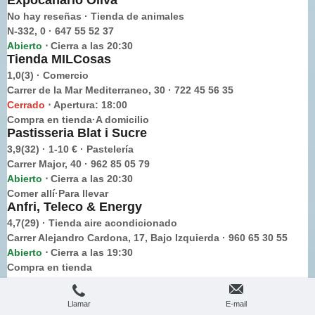
No hay reseñas · Tienda de animales
N-332, 0 · 647 55 52 37
Abierto
Cierra a las 20:30
⋅
Tienda MILCosas
1,0(3) · Comercio
Carrer de la Mar Mediterraneo, 30 · 722 45 56 35
Cerrado
Apertura: 18:00
⋅
Compra en tienda·A domicilio
Pastisseria Blat i Sucre
3,9(32) · 1-10 € · Pastelería
Carrer Major, 40 · 962 85 05 79
Abierto
Cierra a las 20:30
⋅
Comer allí·Para llevar
Anfri, Teleco & Energy
4,7(29) · Tienda aire acondicionado
Carrer Alejandro Cardona, 17, Bajo Izquierda · 960 65 30 55
Abierto
Cierra a las 19:30
⋅
Compra en tienda
·
Sitio web
Tienda Movistar
Llamar
E-mail
3,9(71) · Tienda de móviles