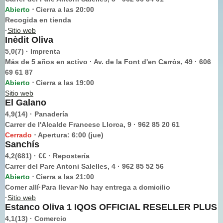
Abierto
Cierra a las 20:00
⋅
Recogida en tienda
·
Sitio web
Inèdit Oliva
5,0(7) · Imprenta
Más de 5 años en activo · Av. de la Font d'en Carròs, 49 · 606
69 61 87
Abierto
Cierra a las 19:00
⋅
Sitio web
El Galano
4,9(14) · Panadería
Carrer de l'Alcalde Francesc Llorca, 9 · 962 85 20 61
Cerrado
Apertura: 6:00 (jue)
⋅
Sanchís
4,2(681) · €€ · Repostería
Carrer del Pare Antoni Salelles, 4 · 962 85 52 56
Abierto
Cierra a las 21:00
⋅
Comer allí·Para llevar·No hay entrega a domicilio
·
Sitio web
Estanco Oliva 1 IQOS OFFICIAL RESELLER PLUS
4,1(13) · Comercio