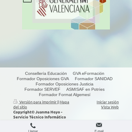
Consellería Educación
GVA eFormación
Formador Oposiciones GVA
Formador SANIDAD
Formador Oposiciones Justicia
Formador SERVEF
ASMISAF en Potríes
Formador Format Algemesí
Versión para imprimir
|
Mapa
Iniciar sesión
del sitio
Vista Web
Copyright© Juanma Hoyo -
Servicio Técnico Informático
S.A.T. 2026
https://www.juanmahoyo.com
Tel: 639 438 112
Llamar
E-mail