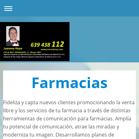
Farmacias
Fideliza y capta nuevos clientes promocionando la venta
libre y los servicios de tu farmacia a través de distintas
herramientas de comunicación para farmacias. Amplía
tu potencial de comunicación, atrae las miradas y
moderniza tu imagen. Desarrollamos planes de