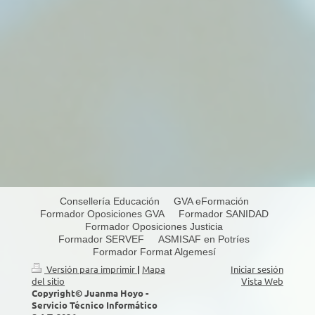
N
E
X
T
Consellería Educación
GVA eFormación
Formador Oposiciones GVA
Formador SANIDAD
Formador Oposiciones Justicia
Formador SERVEF
ASMISAF en Potríes
Formador Format Algemesí
Versión para imprimir
|
Mapa
Iniciar sesión
del sitio
Vista Web
Copyright© Juanma Hoyo -
Servicio Técnico Informático