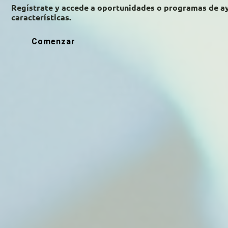
Regístrate y accede a oportunidades o programas de a
características.
Comenzar
A
V
n
e
t
r
e
p
r
u
i
n
o
t
r
o
s
G
V
A